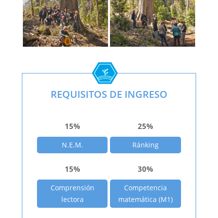
REQUISITOS DE INGRESO
15%
25%
N.E.M.
Ránking
15%
30%
Comprensión
Competencia
lectora
matemática (M1)