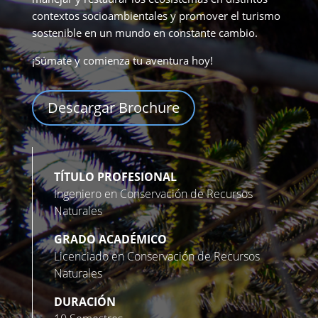
contextos socioambientales y promover el turismo
sostenible en un mundo en constante cambio.
¡Súmate y comienza tu aventura hoy!
Descargar Brochure
TÍTULO PROFESIONAL
Ingeniero en Conservación de Recursos
Naturales
GRADO ACADÉMICO
Licenciado en Conservación de Recursos
Naturales
DURACIÓN