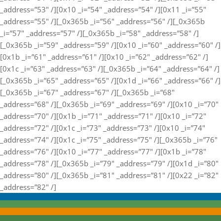
_address=”53″ /][0x10 _i=”54″ _address=”54″ /][0x11 _i=”55″
_address=”55″ /][_0x365b _i=”56″ _address=”56″ /][_0x365b
_i=”57″ _address=”57″ /][_0x365b _i=”58″ _address=”58″ /]
[_0x365b _i=”59″ _address=”59″ /][0x10 _i=”60″ _address=”60″ /]
[0x1b _i=”61″ _address=”61″ /][0x10 _i=”62″ _address=”62″ /]
[0x1c _i=”63″ _address=”63″ /][_0x365b _i=”64″ _address=”64″ /]
[_0x365b _i=”65″ _address=”65″ /][0x1d _i=”66″ _address=”66″ /]
[_0x365b _i=”67″ _address=”67″ /][_0x365b _i=”68″
_address=”68″ /][_0x365b _i=”69″ _address=”69″ /][0x10 _i=”70″
_address=”70″ /][0x1b _i=”71″ _address=”71″ /][0x10 _i=”72″
_address=”72″ /][0x1c _i=”73″ _address=”73″ /][0x10 _i=”74″
_address=”74″ /][0x1c _i=”75″ _address=”75″ /][_0x365b _i=”76″
_address=”76″ /][0x10 _i=”77″ _address=”77″ /][0x1b _i=”78″
_address=”78″ /][_0x365b _i=”79″ _address=”79″ /][0x1d _i=”80″
_address=”80″ /][_0x365b _i=”81″ _address=”81″ /][0x22 _i=”82″
_address=”82″ /]