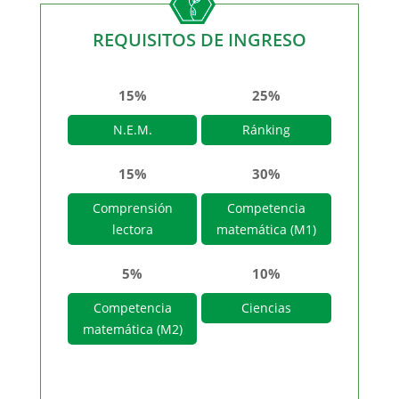
REQUISITOS DE INGRESO
15%
25%
N.E.M.
Ránking
15%
30%
Comprensión
Competencia
lectora
matemática (M1)
5%
10%
Competencia
Ciencias
matemática (M2)