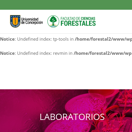
Notice
: Undefined index: cf7rl-redirect_method in
/home/fores
Notice
: Undefined index: contact-form-7 in
/home/forestal2/w
Notice
: Undefined index: tp-tools in
/home/forestal2/www/wp-
Notice
: Undefined index: revmin in
/home/forestal2/www/wp-
LABORATORIOS