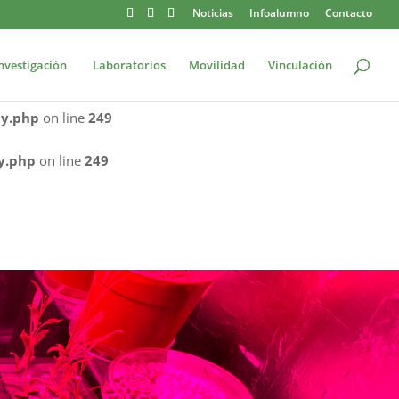
Noticias
Infoalumno
Contacto
re/JQueryBody.php
on line
249
nvestigación
Laboratorios
Movilidad
Vinculación
ueryBody.php
on line
249
dy.php
on line
249
y.php
on line
249