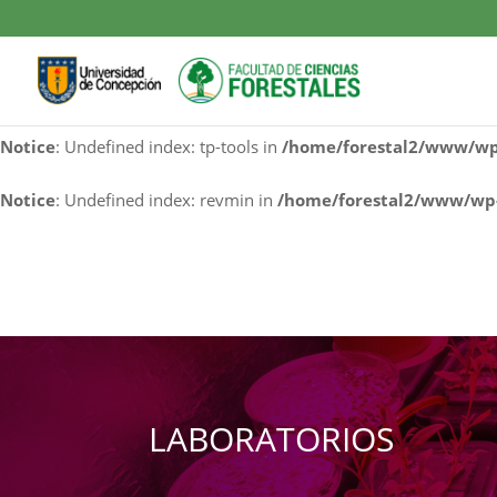
Notice
: Undefined index: cf7rl-redirect_method in
/home/fores
Notice
: Undefined index: contact-form-7 in
/home/forestal2/w
Notice
: Undefined index: tp-tools in
/home/forestal2/www/wp-
Notice
: Undefined index: revmin in
/home/forestal2/www/wp-
LABORATORIOS