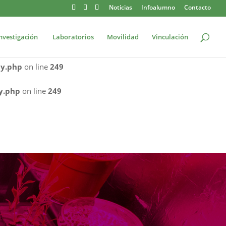
Noticias
Infoalumno
Contacto
re/JQueryBody.php
on line
249
nvestigación
Laboratorios
Movilidad
Vinculación
ueryBody.php
on line
249
dy.php
on line
249
y.php
on line
249