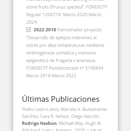
stone fruits (Prunus species)”. FONDECYT
Regular 1200718. Marzo 2020-Marzo
2024.
2022-2018
Patrocinador proyecto
“Desarrollo de epitipos tolerantes al
estrés por altas temperaturas mediante
embriogénesis somática y memoria
epigenética de Fragaria x ananassa.
FONDECYT Postdoctorado nº 3190894.
Marzo 2018-Marzo 2022.
Últimas Publicaciones
Pedro León‐Lobos, Marcela A. Bustamante‐
Sánchez, Cara R. Nelson, Diego Alarcón,
Rodrigo Hasbún
, Michael Way, Hugh W.
Pritchard, Juan J. Armesto. 2020. Lack of