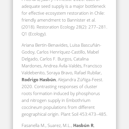
adequate seed supply is a major bottleneck
for effective ecosystem restoration in Chile:
friendly amendment to Bannister et al.
(2018). Restoration Ecology 28(2): 277–281.
Q1 (Ecology).
Ariana Bertin-Benavides, Luisa Bascuñán-
Godoy, Carlos Henríquez-Castillo, Mabel
Delgado, Carlos F. Burgos, Catalina
Mardones, Andrea Ávila-Valdés, Francisco
Valdebenito, Soraya Bravo, Rafael Rubilar,
Rodrigo Hasbún
, Alejandra Zúñiga-Feest.
2020. Contrasting responses of cluster
roots formation induced by phosphorus
and nitrogen supply in Embothrium
coccineum populations from different
geographical origin. Plant Soil 453:473–485.
Fasanella M., Suarez, M.L.,
Hasbún R
,