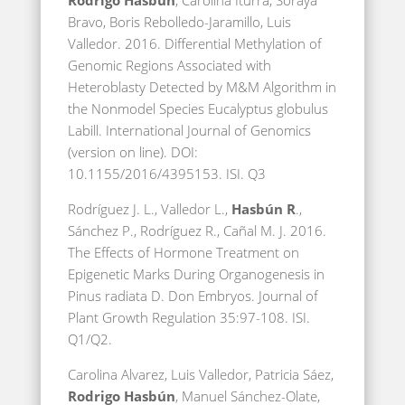
Rodrigo Hasbún
, Carolina Iturra, Soraya
Bravo, Boris Rebolledo-Jaramillo, Luis
Valledor. 2016. Differential Methylation of
Genomic Regions Associated with
Heteroblasty Detected by M&M Algorithm in
the Nonmodel Species Eucalyptus globulus
Labill. International Journal of Genomics
(version on line). DOI:
10.1155/2016/4395153. ISI. Q3
Rodríguez J. L., Valledor L.,
Hasbún R
.,
Sánchez P., Rodríguez R., Cañal M. J. 2016.
The Effects of Hormone Treatment on
Epigenetic Marks During Organogenesis in
Pinus radiata D. Don Embryos. Journal of
Plant Growth Regulation 35:97-108. ISI.
Q1/Q2.
Carolina Alvarez, Luis Valledor, Patricia Sáez,
Rodrigo Hasbún
, Manuel Sánchez-Olate,