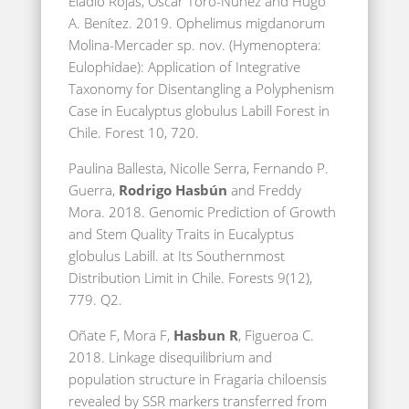
Eladio Rojas, Oscar Toro-Núñez and Hugo
A. Benítez. 2019. Ophelimus migdanorum
Molina-Mercader sp. nov. (Hymenoptera:
Eulophidae): Application of Integrative
Taxonomy for Disentangling a Polyphenism
Case in Eucalyptus globulus Labill Forest in
Chile. Forest 10, 720.
Paulina Ballesta, Nicolle Serra, Fernando P.
Guerra,
Rodrigo Hasbún
and Freddy
Mora. 2018. Genomic Prediction of Growth
and Stem Quality Traits in Eucalyptus
globulus Labill. at Its Southernmost
Distribution Limit in Chile. Forests 9(12),
779. Q2.
Oñate F, Mora F,
Hasbun R
, Figueroa C.
2018. Linkage disequilibrium and
population structure in Fragaria chiloensis
revealed by SSR markers transferred from