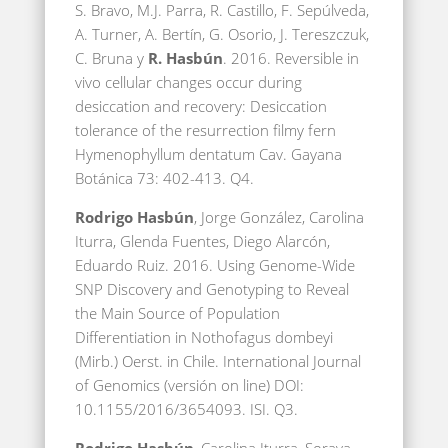
S. Bravo, M.J. Parra, R. Castillo, F. Sepúlveda,
A. Turner, A. Bertín, G. Osorio, J. Tereszczuk,
C. Bruna y
R. Hasbún
. 2016. Reversible in
vivo cellular changes occur during
desiccation and recovery: Desiccation
tolerance of the resurrection filmy fern
Hymenophyllum dentatum Cav. Gayana
Botánica 73: 402-413. Q4.
Rodrigo Hasbún
, Jorge González, Carolina
Iturra, Glenda Fuentes, Diego Alarcón,
Eduardo Ruiz. 2016. Using Genome-Wide
SNP Discovery and Genotyping to Reveal
the Main Source of Population
Differentiation in Nothofagus dombeyi
(Mirb.) Oerst. in Chile. International Journal
of Genomics (versión on line) DOI:
10.1155/2016/3654093. ISI. Q3.