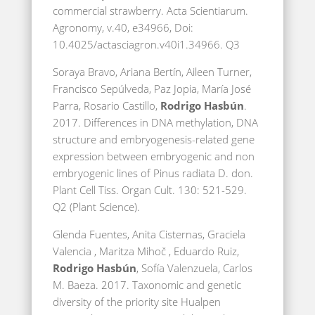
commercial strawberry. Acta Scientiarum.
Agronomy, v.40, e34966, Doi:
10.4025/actasciagron.v40i1.34966. Q3
Soraya Bravo, Ariana Bertín, Aileen Turner,
Francisco Sepúlveda, Paz Jopia, María José
Parra, Rosario Castillo,
Rodrigo Hasbún
.
2017. Differences in DNA methylation, DNA
structure and embryogenesis-related gene
expression between embryogenic and non
embryogenic lines of Pinus radiata D. don.
Plant Cell Tiss. Organ Cult. 130: 521-529.
Q2 (Plant Science).
Glenda Fuentes, Anita Cisternas, Graciela
Valencia , Maritza Mihoč , Eduardo Ruiz,
Rodrigo Hasbún
, Sofía Valenzuela, Carlos
M. Baeza. 2017. Taxonomic and genetic
diversity of the priority site Hualpen