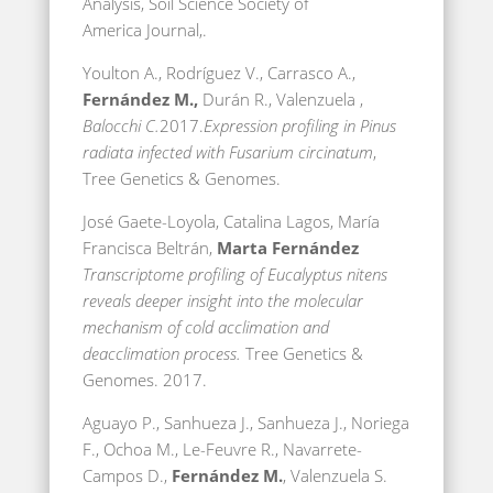
Analysis, Soil Science Society of
America Journal,.
Youlton A., Rodríguez V., Carrasco A.,
Fernández M.,
Durán R., Valenzuela ,
Balocchi C.
2017.
Expression profiling in Pinus
radiata infected with Fusarium circinatum
,
Tree Genetics & Genomes.
José Gaete-Loyola, Catalina Lagos, María
Francisca Beltrán,
Marta Fernández
Transcriptome profiling of Eucalyptus nitens
reveals deeper insight into the molecular
mechanism of cold acclimation and
deacclimation process.
Tree Genetics &
Genomes. 2017.
Aguayo P., Sanhueza J., Sanhueza J., Noriega
F., Ochoa M., Le-Feuvre R., Navarrete-
Campos D.,
Fernández M.
, Valenzuela S.