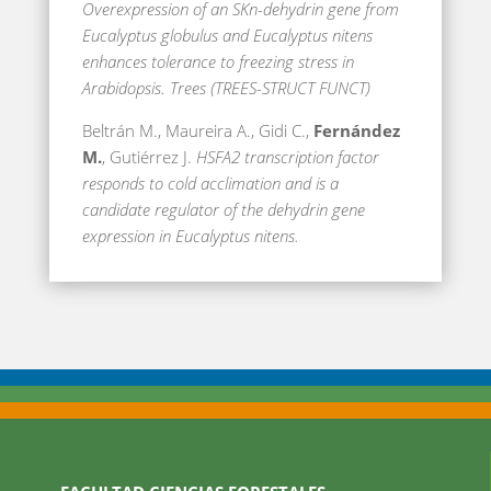
Overexpression of an SKn-dehydrin gene from
Eucalyptus globulus and Eucalyptus nitens
enhances tolerance to freezing stress in
Arabidopsis.
Trees (TREES-STRUCT FUNCT)
Beltrán M., Maureira A., Gidi C.,
Fernández
M.
, Gutiérrez J.
HSFA2 transcription factor
responds to cold acclimation and is a
candidate regulator of the dehydrin gene
expression in Eucalyptus nitens.