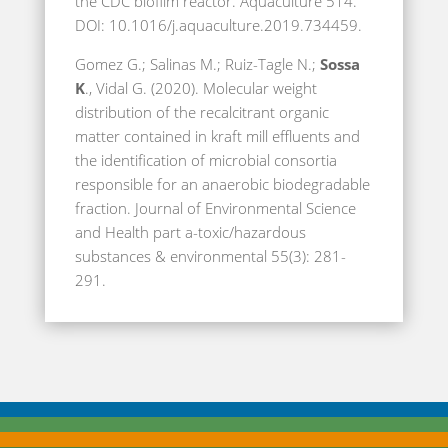
the CDC biofilm reactor. Aquaculture 514.
DOI: 10.1016/j.aquaculture.2019.734459.
Gomez G.; Salinas M.; Ruiz-Tagle N.;
Sossa
K
., Vidal G. (2020). Molecular weight
distribution of the recalcitrant organic
matter contained in kraft mill effluents and
the identification of microbial consortia
responsible for an anaerobic biodegradable
fraction. Journal of Environmental Science
and Health part a-toxic/hazardous
substances & environmental 55(3): 281-
291.