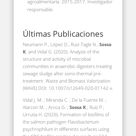
agroalimentaria. 2015-2017. Investigador
responsable.
Últimas Publicaciones
Neumann P., López D., Ruiz-Tagle N.,
Sossa
K
. and Vidal G. (2020). Analysis of the
structure and activity of microbial
communities in anaerobic digesters treating
sewage sludge after sono-thermal pre-
treatment. Waste and Biomass Valorization
(WAVE) DOI: 10.1007/s12649-020-01142-x.
Vidal J. M. ; Miranda C. ; De la Fuente M. ;
Alarcon M. ; Aroca G. ;
Sossa K
.; Ruiz P.;
Urrutia H. (2020). Formation of biofilms of
the salmon pathogen Flavobacterium
psychrophilum in differents surfaces using