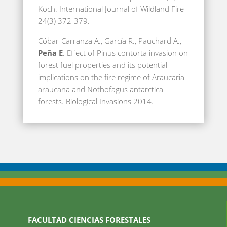
Koch. International Journal of Wildland Fire
24(3) 372-379.
Cóbar-Carranza A., García R., Pauchard A.,
Peña E
. Effect of Pinus contorta invasion on
forest fuel properties and its potential
implications on the fire regime of Araucaria
araucana and Nothofagus antarctica
forests. Biological Invasions 2014.
FACULTAD CIENCIAS FORESTALES