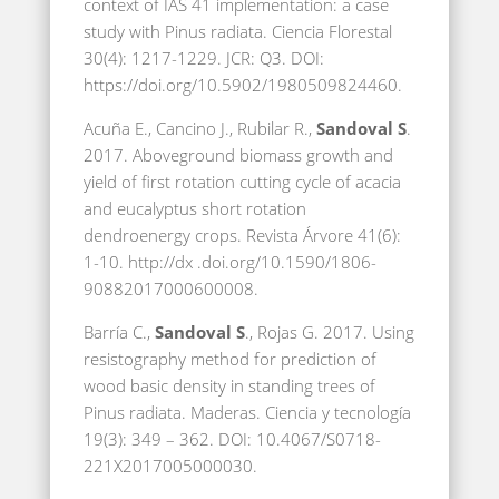
context of IAS 41 implementation: a case
study with Pinus radiata. Ciencia Florestal
30(4): 1217-1229. JCR: Q3. DOI:
https://doi.org/10.5902/1980509824460.
Acuña E., Cancino J., Rubilar R.,
Sandoval S
.
2017. Aboveground biomass growth and
yield of first rotation cutting cycle of acacia
and eucalyptus short rotation
dendroenergy crops. Revista Árvore 41(6):
1-10. http://dx .doi.org/10.1590/1806-
90882017000600008.
Barría C.,
Sandoval S
., Rojas G. 2017. Using
resistography method for prediction of
wood basic density in standing trees of
Pinus radiata. Maderas. Ciencia y tecnología
19(3): 349 – 362. DOI: 10.4067/S0718-
221X2017005000030.