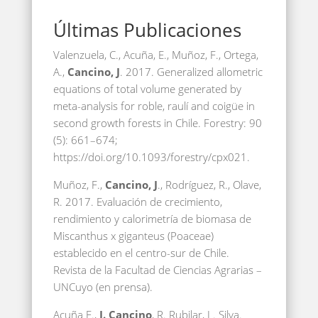
Últimas Publicaciones
Valenzuela, C., Acuña, E., Muñoz, F., Ortega,
A.,
Cancino, J
. 2017. Generalized allometric
equations of total volume generated by
meta-analysis for roble, raulí and coigüe in
second growth forests in Chile. Forestry: 90
(5): 661–674;
https://doi.org/10.1093/forestry/cpx021.
Muñoz, F.,
Cancino, J
., Rodríguez, R., Olave,
R. 2017. Evaluación de crecimiento,
rendimiento y calorimetría de biomasa de
Miscanthus x giganteus (Poaceae)
establecido en el centro-sur de Chile.
Revista de la Facultad de Ciencias Agrarias –
UNCuyo (en prensa).
Acuña E.,
J. Cancino
, R. Rubilar, L. Silva.