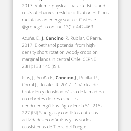
2017. Volume, physical characteristics and
costs of +harvest residue utilization of Pinus
radiata as an energy source. Custos e
@gronegócio on line 13(1): 442-463.
Acuña, E.,
J. Cancino
, R. Rubilar, C Parra.
2017. Bioethanol potential from high-
density short rotation woody crops on
marginal lands in central Chile. CERNE
23(1):133-145 (ISI).
Ríos, J., Acuña E.,
Cancino J
., Rubilar R.,
Corral J., Rosales R. 2017. Dinámica de
brotación y densidad básica de la madera
en rebrotes de tres especies
dendroenergéticas. Agrociencia 51: 215-
227 (ISI).Sinergias y conflictos entre las
actividades económicas y los socio-
ecosistemas de Tierra del Fuego: