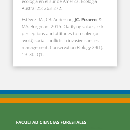
ecología en el sur de América. Ecología
Austral 25: 263-272.
Estévez RA., CB. Anderson,
JC. Pizarro
, &
MA. Burgman. 2015. Clarifying values, risk
perceptions and attitudes to resolve (or
avoid) social conflicts in invasive species
management. Conservation Biology 29(1):
19–30. Q1.
FACULTAD CIENCIAS FORESTALES