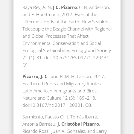
Raya Rey, A. N,
J C. Pizarro
, C. B. Anderson,
and F. Huettmann. 2017. Even at the
Uttermost Ends of the Earth: How Seabirds
Telecouple the Beagle Channel with Regional
and Global Processes That Affect
Environmental Conservation and Social-
Ecological Sustainability. Ecology and Society
22 (4): 31. doi: 10.5751/ES-09771-220431.
Q1.
Pizarro, J. C
., and B. M. H. Larson. 2017.
Feathered Roots and Migratory Routes:
Latin American Immigrants and Birds.
Nature and Culture 12 (3): 189–218.
doi:10.3167/nc.2017.120301. Q3.
Sarmiento, Fausto O., J. Tomás Ibarra,
Antonia Barreau,
J. Cristóbal Pizarro
,
Ricardo Rozzi, Juan A. González, and Larry