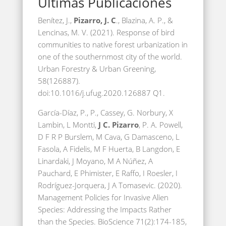
Últimas Publicaciones
Benítez, J.,
Pizarro, J. C
., Blazina, A. P., &
Lencinas, M. V. (2021). Response of bird
communities to native forest urbanization in
one of the southernmost city of the world.
Urban Forestry & Urban Greening,
58(126887).
doi:10.1016/j.ufug.2020.126887 Q1.
García-Díaz, P., P., Cassey, G. Norbury, X
Lambin, L Montti,
J C. Pizarro
, P. A. Powell,
D F R P Burslem, M Cava, G Damasceno, L
Fasola, A Fidelis, M F Huerta, B Langdon, E
Linardaki, J Moyano, M A Núñez, A
Pauchard, E Phimister, E Raffo, I Roesler, I
Rodríguez-Jorquera, J A Tomasevic. (2020).
Management Policies for Invasive Alien
Species: Addressing the Impacts Rather
than the Species. BioScience 71(2):174-185,