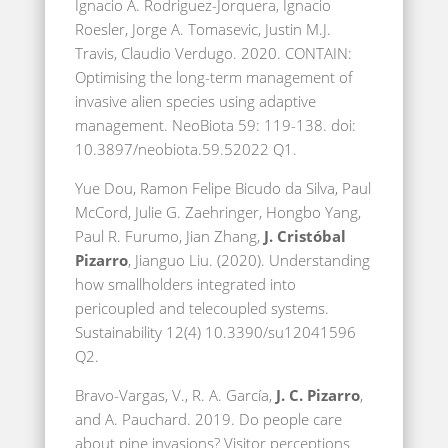
Ignacio A. Rodriguez-Jorquera, Ignacio
Roesler, Jorge A. Tomasevic, Justin M.J.
Travis, Claudio Verdugo. 2020. CONTAIN:
Optimising the long-term management of
invasive alien species using adaptive
management. NeoBiota 59: 119-138. doi:
10.3897/neobiota.59.52022 Q1.
Yue Dou, Ramon Felipe Bicudo da Silva, Paul
McCord, Julie G. Zaehringer, Hongbo Yang,
Paul R. Furumo, Jian Zhang,
J. Cristóbal
Pizarro
, Jianguo Liu. (2020). Understanding
how smallholders integrated into
pericoupled and telecoupled systems.
Sustainability 12(4) 10.3390/su12041596
Q2.
Bravo-Vargas, V., R. A. García,
J. C. Pizarro
,
and A. Pauchard. 2019. Do people care
about pine invasions? Visitor perceptions