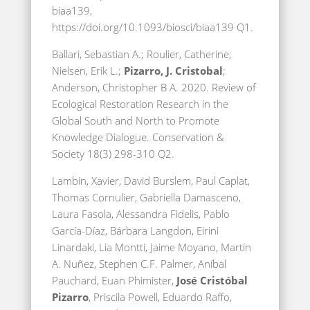
biaa139,
https://doi.org/10.1093/biosci/biaa139 Q1.
Ballari, Sebastian A.; Roulier, Catherine;
Nielsen, Erik L.;
Pizarro, J. Cristobal
;
Anderson, Christopher B A. 2020. Review of
Ecological Restoration Research in the
Global South and North to Promote
Knowledge Dialogue. Conservation &
Society 18(3) 298-310 Q2.
Lambin, Xavier, David Burslem, Paul Caplat,
Thomas Cornulier, Gabriella Damasceno,
Laura Fasola, Alessandra Fidelis, Pablo
García-Díaz, Bárbara Langdon, Eirini
Linardaki, Lia Montti, Jaime Moyano, Martín
A. Nuñez, Stephen C.F. Palmer, Aníbal
Pauchard, Euan Phimister,
José Cristóbal
Pizarro
, Priscila Powell, Eduardo Raffo,