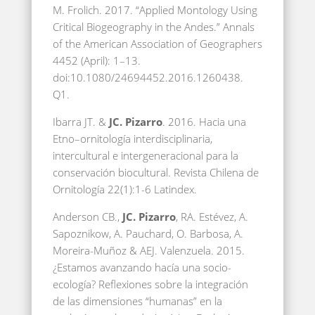
M. Frolich. 2017. “Applied Montology Using
Critical Biogeography in the Andes.” Annals
of the American Association of Geographers
4452 (April): 1–13.
doi:10.1080/24694452.2016.1260438.
Q1.
Ibarra JT. &
JC. Pizarro
. 2016. Hacia una
Etno–ornitología interdisciplinaria,
intercultural e intergeneracional para la
conservación biocultural. Revista Chilena de
Ornitología 22(1):1-6 Latindex.
Anderson CB.,
JC. Pizarro
, RA. Estévez, A.
Sapoznikow, A. Pauchard, O. Barbosa, A.
Moreira-Muñoz & AEJ. Valenzuela. 2015.
¿Estamos avanzando hacía una socio-
ecología? Reflexiones sobre la integración
de las dimensiones “humanas” en la