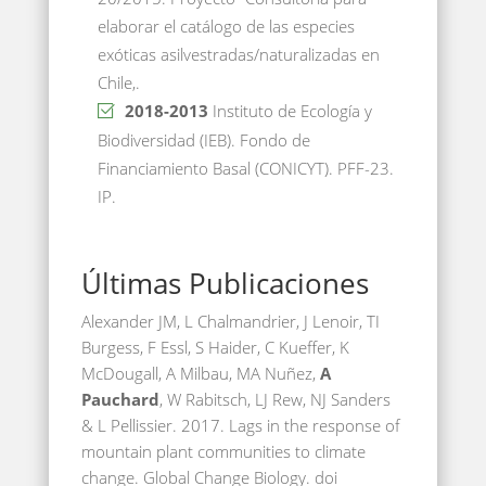
elaborar el catálogo de las especies
exóticas asilvestradas/naturalizadas en
Chile,.
2018-2013
Instituto de Ecología y
Biodiversidad (IEB). Fondo de
Financiamiento Basal (CONICYT). PFF-23.
IP.
Últimas Publicaciones
Alexander JM, L Chalmandrier, J Lenoir, TI
Burgess, F Essl, S Haider, C Kueffer, K
McDougall, A Milbau, MA Nuñez,
A
Pauchard
, W Rabitsch, LJ Rew, NJ Sanders
& L Pellissier. 2017. Lags in the response of
mountain plant communities to climate
change. Global Change Biology. doi