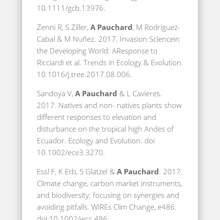
10.1111/gcb.13976.
Zenni R, S Ziller,
A Pauchard
, M Rodriguez-
Cabal & M Nuñez. 2017. Invasion Sciencein
the Developing World: AResponse to
Ricciardi et al. Trends in Ecology & Evolution.
10.1016/j.tree.2017.08.006.
Sandoya V,
A Pauchard
& L Cavieres.
2017. Natives and non- natives plants show
different responses to elevation and
disturbance on the tropical high Andes of
Ecuador. Ecology and Evolution. doi
10.1002/ece3.3270.
Essl F, K Erb, S Glatzel &
A Pauchard
. 2017.
Climate change, carbon market instruments,
and biodiversity: focusing on synergies and
avoiding pitfalls. WIREs Clim Change, e486.
doi:10.1002/wcc.486