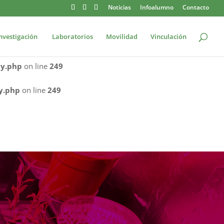
Noticias
Infoalumno
Contacto
re/JQueryBody.php
on line
249
nvestigación
Laboratorios
Movilidad
Vinculación
ueryBody.php
on line
249
dy.php
on line
249
y.php
on line
249