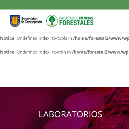
Notice
: Undefined index: cf7rl-redirect_method in
/home/fores
Notice
: Undefined index: contact-form-7 in
/home/forestal2/w
Notice
: Undefined index: tp-tools in
/home/forestal2/www/wp-
Notice
: Undefined index: revmin in
/home/forestal2/www/wp-
LABORATORIOS